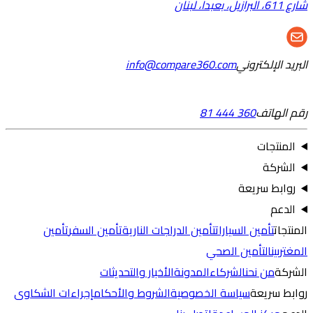
شارع 611، البرازيل، بعبدا، لبنان
البريد الإلكتروني
info@compare360.com
رقم الهاتف
81 444 360
المنتجات
الشركة
روابط سريعة
الدعم
المنتجات
تأمين السيارات
تأمين الدراجات النارية
تأمين السفر
تأمين
المغتربين
التأمين الصحي
الشركة
من نحن
الشركاء
المدونة
الأخبار والتحديثات
روابط سريعة
سياسة الخصوصية
الشروط والأحكام
إجراءات الشكاوى