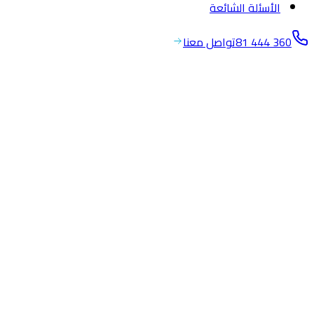
الأسئلة الشائعة
81 444 360
تواصل معنا
احصل على عرض سعر
المعلومات الشخصية
الاسم الكامل
*
رقم الهاتف
*
+
961